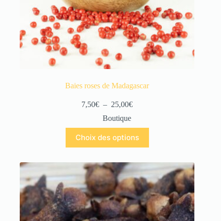
Baies roses de Madagascar
7,50
€
–
25,00
€
Boutique
Choix des options